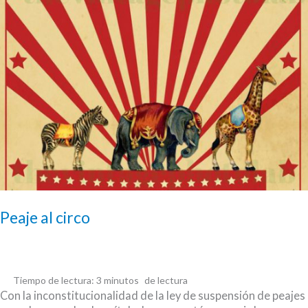
el
jefe
de
Gobierno
Peaje al circo
Tiempo de lectura:
3
minutos
Con la inconstitucionalidad de la ley de suspensión de peajes