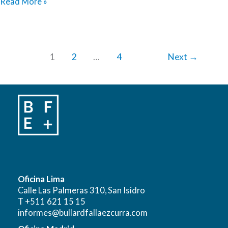
Atrapados
Read More »
en
la
red
1
2
…
4
Next
→
Oficina Lima
Calle Las Palmeras 310, San Isidro
T +511 621 15 15
informes@bullardfallaezcurra.com