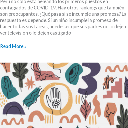
Perú no solo está peleando los primeros puestos en
contagiados de COVID-19. Hay otros rankings que también
son preocupantes. ¿Qué pasa si se incumple una promesa? La
respuesta es depende. Si un niño incumple la promesa de
hacer todas sus tareas, puede ser que sus padres no lo dejen
ver televisión o lo dejen castigado
Cuando
Read More »
el
río
suena…