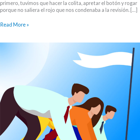
primero, tuvimos que hacer la colita, apretar el botón y rogar
porque no saliera el rojo que nos condenaba a la revisión. […]
Zampándose
Read More »
en
la
cola:
Alguna
vez
vi
a
un
Congresista
saltarse
olímpicamente
el
control
de
aduanas
en