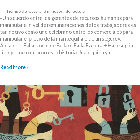
Tiempo de lectura:
3
minutos
«Un acuerdo entre los gerentes de recursos humanos para
manipular el nivel de remuneraciones de los trabajadores es
tan nocivo como uno celebrado entre los comerciales para
manipular el precio de la mantequilla o de un seguro»,
Alejandro Falla, socio de Bullard Falla Ezcurra + Hace algún
tiempo me contaron esta historia. Juan, quien ya
“La
Read More »
calle
está
dura”:
regulación
de
competencia
y
mercados
laborales