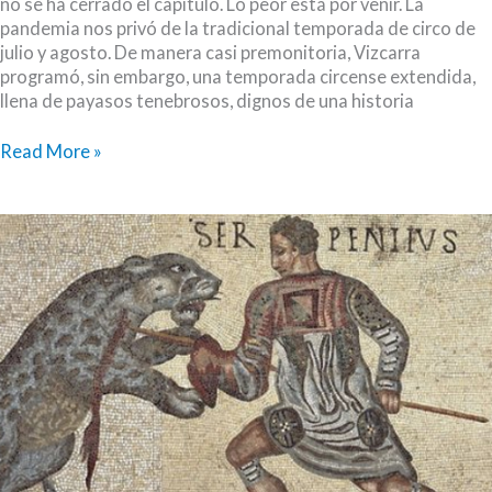
no se ha cerrado el capítulo. Lo peor está por venir. La
pandemia nos privó de la tradicional temporada de circo de
julio y agosto. De manera casi premonitoria, Vizcarra
programó, sin embargo, una temporada circense extendida,
llena de payasos tenebrosos, dignos de una historia
Peaje
Read More »
al
circo