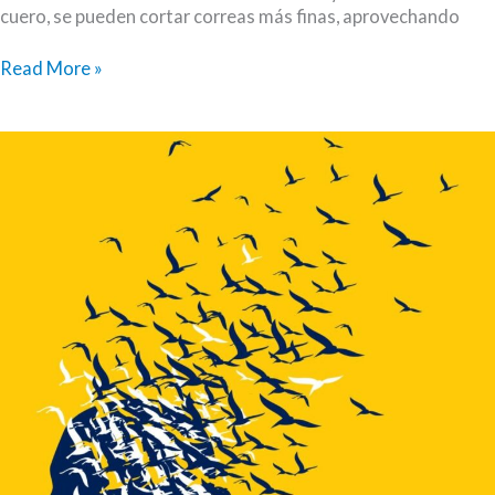
cuero, se pueden cortar correas más finas, aprovechando
Del
Read More »
cuero
se
hacen
las
correas