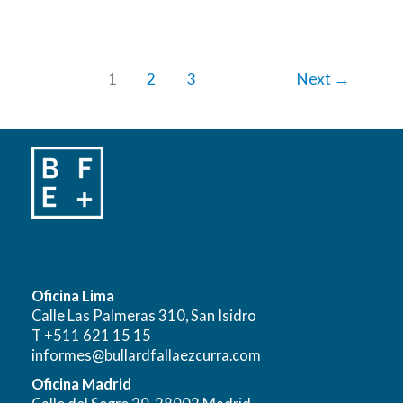
1
2
3
Next
→
Oficina Lima
Calle Las Palmeras 310, San Isidro
T +511 621 15 15
informes@bullardfallaezcurra.com
Oficina Madrid