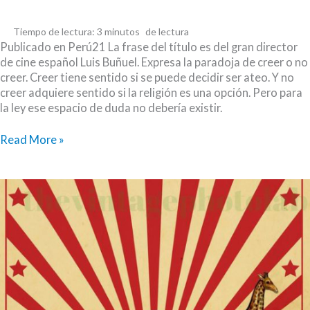
Tiempo de lectura:
3
minutos
Publicado en Perú21 La frase del título es del gran director
de cine español Luis Buñuel. Expresa la paradoja de creer o no
creer. Creer tiene sentido si se puede decidir ser ateo. Y no
creer adquiere sentido si la religión es una opción. Pero para
la ley ese espacio de duda no debería existir.
Soy
Read More »
ateo…
gracias
a
Dios