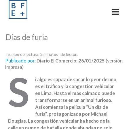
Skip
to
content
Días de furia
Tiempo de lectura:
3
minutos
Publicado por:
Diario El Comercio: 26/01/20
25
(versión
impresa)
S
i algo es capaz de sacar lo peor de uno,
es el tráfico y la congestión vehicular
en Lima. Hasta el más calmado puede
transformarse en un animal furioso.
Así comienza la película “Un día de
furia”, protagonizada por Michael
Douglas. La congestión vehicular ha hecho de la
calle un campo de batalla donde abundan no solo