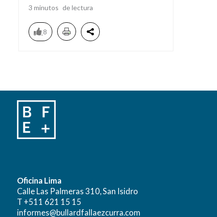
3
minutos
8
Oficina Lima
Calle Las Palmeras 310, San Isidro
T +511 621 15 15
informes@bullardfallaezcurra.com