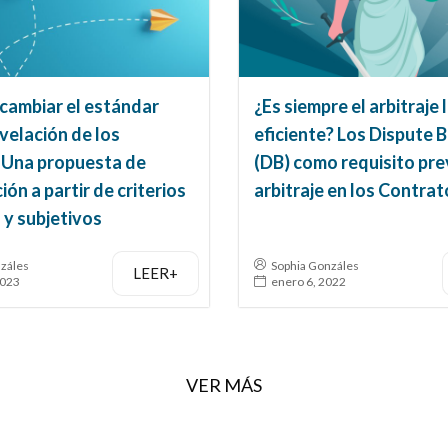
cambiar el estándar
¿Es siempre el arbitraje 
evelación de los
eficiente? Los Dispute 
? Una propuesta de
(DB) como requisito prev
ión a partir de criterios
arbitraje en los Contra
 y subjetivos
záles
Sophia Gonzáles
LEER+
2023
enero 6, 2022
VER MÁS