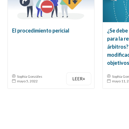
El procedimiento pericial
¿Se debe 
para la r
árbitros
modificac
objetivos
Sophia Gonzáles
Sophia Gon
LEER+
mayo 5, 2022
mayo 11, 