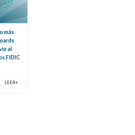
lo más
Boards
io al
tos FIDIC
LEER+