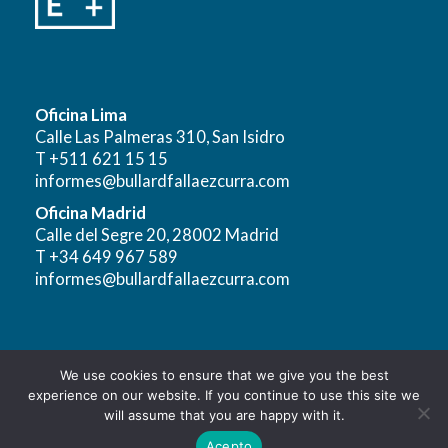
Oficina Lima
Calle Las Palmeras 310, San Isidro
T +511 621 15 15
informes@bullardfallaezcurra.com
Oficina Madrid
Calle del Segre 20, 28002 Madrid
T +34 649 967 589
informes@bullardfallaezcurra.com
We use cookies to ensure that we give you the best
Aviso Legal
|
Política de Privacidad para el Tratamiento y
experience on our website. If you continue to use this site we
Protección de Datos Personales
will assume that you are happy with it.
Copyright © 2026 - Bullard Falla Ezcurra
Acepto