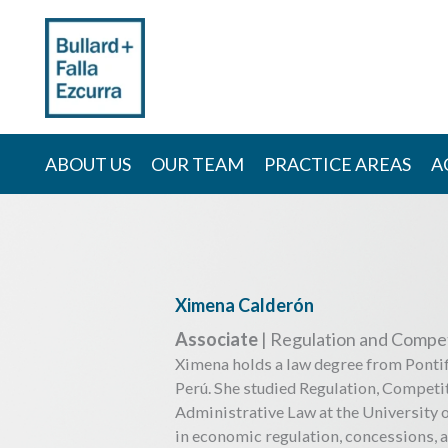
Skip
to
content
ABOUT US
OUR TEAM
PRACTICE AREAS
A
Ximena Calderón
Associate
| Regulation and Compet
Ximena holds a law degree from Pontif
Perú. She studied Regulation, Competi
Administrative Law at the University o
in economic regulation, concessions, a