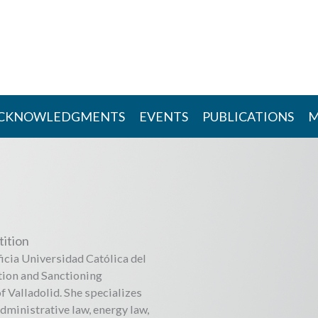
CKNOWLEDGMENTS
EVENTS
PUBLICATIONS
M
ition
icia Universidad Católica del
tion and Sanctioning
f Valladolid. She specializes
dministrative law, energy law,