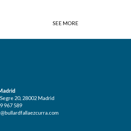
SEE MORE
 Madrid
l Segre 20, 28002 Madrid
9 967 589
@bullardfallaezcurra.com