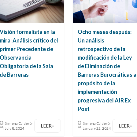
Visión formalista en la
Ocho meses después:
mira: Análisis crítico del
Un análisis
primer Precedente de
retrospectivo de la
Observancia
modificación de la Ley
Obligatoria de la Sala
de Eliminación de
de Barreras
Barreras Burocráticas a
propósito de la
implementación
progresiva del AIR Ex
Post
Ximena Calderón
Ximena Calderón
LEER+
LEER+
July 8, 2024
January 22, 2024