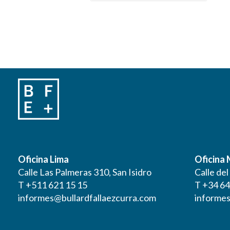
Oficina Lima
Oficina
Calle Las Palmeras 310, San Isidro
Calle de
T +511 621 15 15
T +34 64
informes@bullardfallaezcurra.com
informes