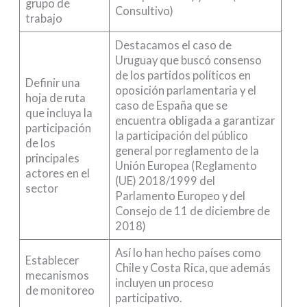
grupo de
Consultivo)
trabajo
Destacamos el caso de
Uruguay que buscó consenso
de los partidos políticos en
Definir una
oposición parlamentaria y el
hoja de ruta
caso de España que se
que incluya la
encuentra obligada a garantizar
participación
la participación del público
de los
general por reglamento de la
principales
Unión Europea (Reglamento
actores en el
(UE) 2018/1999 del
sector
Parlamento Europeo y del
Consejo de 11 de diciembre de
2018)
Así lo han hecho países como
Establecer
Chile y Costa Rica, que además
mecanismos
incluyen un proceso
de monitoreo
participativo.