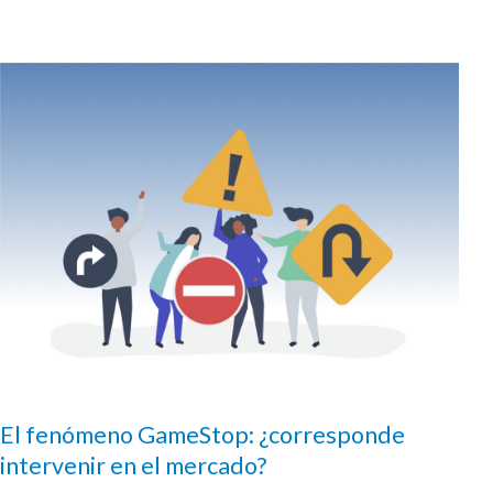
El fenómeno GameStop: ¿corresponde
intervenir en el mercado?