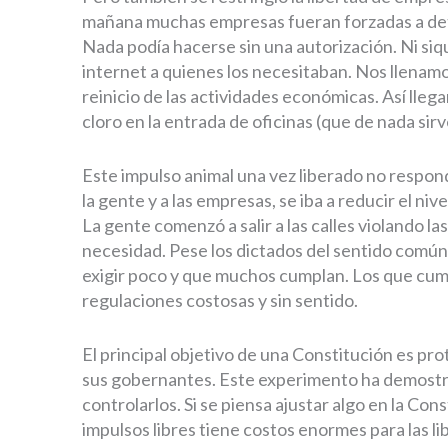
mañana muchas empresas fueran forzadas a dete
Nada podía hacerse sin una autorización. Ni siq
internet a quienes los necesitaban. Nos llenamo
reinicio de las actividades económicas. Así lleg
cloro en la entrada de oficinas (que de nada sirve
Este impulso animal una vez liberado no respond
la gente y a las empresas, se iba a reducir el niv
La gente comenzó a salir a las calles violando la
necesidad. Pese los dictados del sentido común
exigir poco y que muchos cumplan. Los que cum
regulaciones costosas y sin sentido.
El principal objetivo de una Constitución es prot
sus gobernantes. Este experimento ha demostra
controlarlos. Si se piensa ajustar algo en la Con
impulsos libres tiene costos enormes para las li