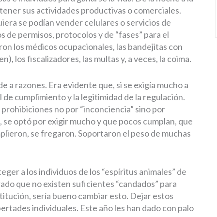
ner sus actividades productivas o comerciales.
uiera se podían vender celulares o servicios de
s de permisos, protocolos y de “fases” para el
aron los médicos ocupacionales, las bandejitas con
n), los fiscalizadores, las multas y, a veces, la coima.
e a razones. Era evidente que, si se exigía mucho a
el de cumplimiento y la legitimidad de la regulación.
s prohibiciones no por “inconciencia” sino por
, se optó por exigir mucho y que pocos cumplan, que
plieron, se fregaron. Soportaron el peso de muchas
eger a los individuos de los “espíritus animales” de
do que no existen suficientes “candados” para
stitución, sería bueno cambiar esto. Dejar estos
bertades individuales. Este año les han dado con palo