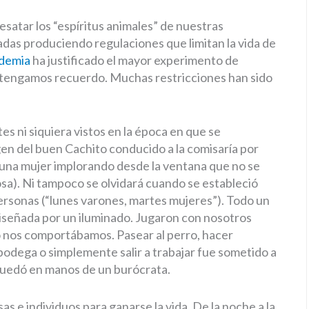
esatar los “espíritus animales” de nuestras
as produciendo regulaciones que limitan la vida de
demia
ha justificado el mayor experimento de
 tengamos recuerdo. Muchas restricciones han sido
ites ni siquiera vistos en la época en que se
gen del buen Cachito conducido a la comisaría por
n una mujer implorando desde la ventana que no se
osa). Ni tampoco se olvidará cuando se estableció
s personas (“lunes varones, martes mujeres”). Todo un
diseñada por un iluminado. Jugaron con nosotros
o nos comportábamos. Pasear al perro, hacer
a bodega o simplemente salir a trabajar fue sometido a
 quedó en manos de un burócrata.
as e individuos para ganarse la vida. De la noche a la