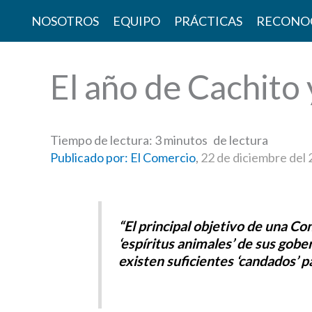
Skip
NOSOTROS
EQUIPO
PRÁCTICAS
RECONO
to
content
El año de Cachito 
Tiempo de lectura:
3
minutos
Publicado por: El Comercio
,
22 de diciembre del
“El principal objetivo de una Con
‘espíritus animales’ de sus go
existen suficientes ‘candados’ p