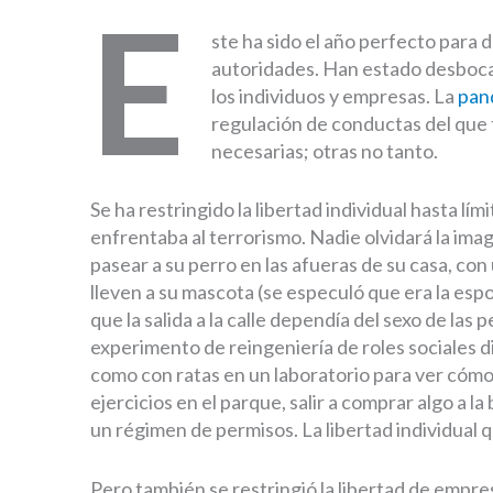
E
ste ha sido el año perfecto para d
autoridades. Han estado desbocad
los individuos y empresas. La
pan
regulación de conductas del que
necesarias; otras no tanto.
Se ha restringido la libertad individual hasta lím
enfrentaba al terrorismo. Nadie olvidará la ima
pasear a su perro en las afueras de su casa, co
lleven a su mascota (se especuló que era la esp
que la salida a la calle dependía del sexo de la
experimento de reingeniería de roles sociales 
como con ratas en un laboratorio para ver cóm
ejercicios en el parque, salir a comprar algo a l
un régimen de permisos. La libertad individual
Pero también se restringió la libertad de empres