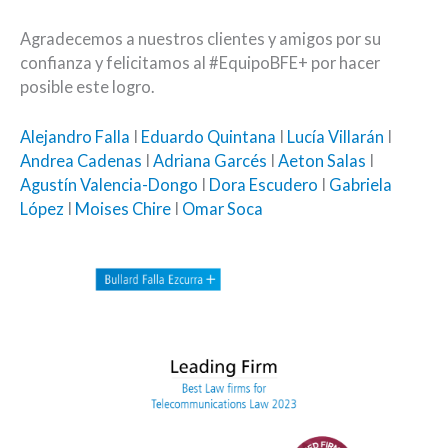
Agradecemos a nuestros clientes y amigos por su
confianza y felicitamos al #EquipoBFE+ por hacer
posible este logro.
Alejandro Falla
I
Eduardo Quintana
I
Lucía Villarán
I
Andrea Cadenas
I
Adriana Garcés
I
Aeton Salas
I
Agustín Valencia-Dongo
I
Dora Escudero
I
Gabriela
López
I
Moises Chire
I
Omar Soca