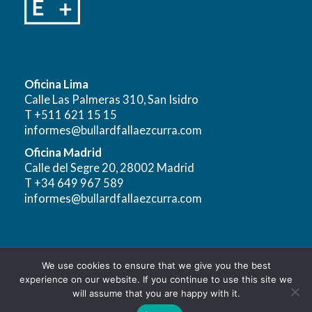
Oficina Lima
Calle Las Palmeras 310, San Isidro
T +511 621 15 15
informes@bullardfallaezcurra.com
Oficina Madrid
Calle del Segre 20, 28002 Madrid
T +34 649 967 589
informes@bullardfallaezcurra.com
We use cookies to ensure that we give you the best
Aviso Legal
|
Política de Privacidad para el Tratamiento y
experience on our website. If you continue to use this site we
Protección de Datos Personales
will assume that you are happy with it.
Copyright © 2026 - Bullard Falla Ezcurra