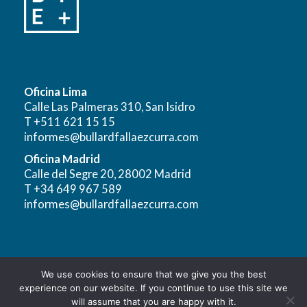
Oficina Lima
Calle Las Palmeras 310, San Isidro
T +511 621 15 15
informes@bullardfallaezcurra.com
Oficina Madrid
Calle del Segre 20, 28002 Madrid
T +34 649 967 589
informes@bullardfallaezcurra.com
We use cookies to ensure that we give you the best
Aviso Legal
|
Política de Privacidad para el Tratamiento y
experience on our website. If you continue to use this site we
Protección de Datos Personales
will assume that you are happy with it.