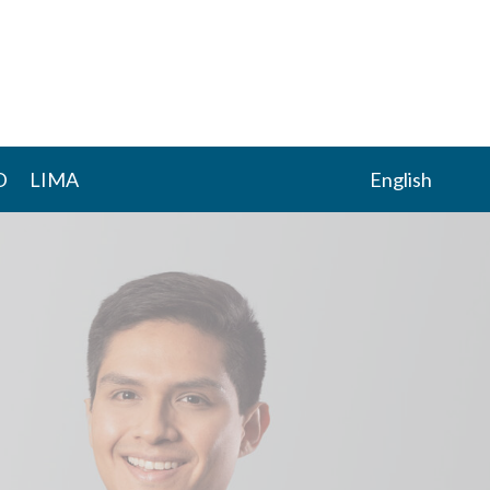
D
LIMA
English