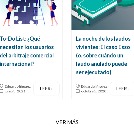
To-Do List: ¿Qué
La noche de los laudos
necesitan los usuarios
vivientes: El caso Esso
del arbitraje comercial
(o, sobre cuándo un
internacional?
laudo anulado puede
ser ejecutado)
Eduardo Iñiguez
Eduardo Iñiguez
LEER+
LEER+
junio 3, 2021
octubre 5, 2020
VER MÁS