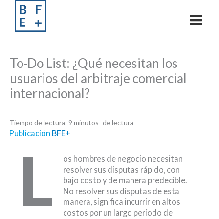
Skip
to
content
To-Do List: ¿Qué necesitan los
usuarios del arbitraje comercial
internacional?
Tiempo de lectura:
9
minutos
Publicación
BFE+
L
os hombres de negocio necesitan
resolver sus disputas rápido, con
bajo costo y de manera predecible.
No resolver sus disputas de esta
manera, significa incurrir en altos
costos por un largo período de