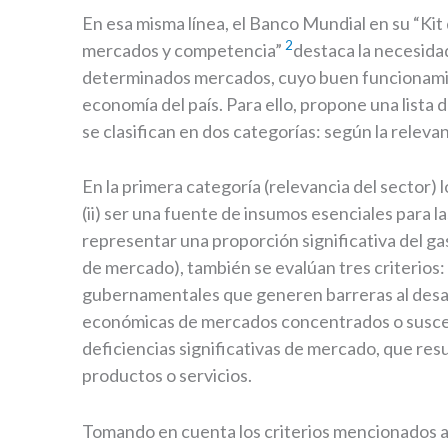
En esa misma línea, el Banco Mundial en su “Kit 
2
mercados y competencia”
destaca la necesida
determinados mercados, cuyo buen funcionamie
economía del país. Para ello, propone una lista d
se clasifican en dos categorías: según la releva
En la primera categoría (relevancia del sector) lo
(ii) ser una fuente de insumos esenciales para 
representar una proporción significativa del ga
de mercado), también se evalúan tres criterios:
gubernamentales que generen barreras al desarro
económicas de mercados concentrados o susceptib
deficiencias significativas de mercado, que resu
productos o servicios.
Tomando en cuenta los criterios mencionados a