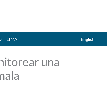
D
LIMA
English
itorear una
mala