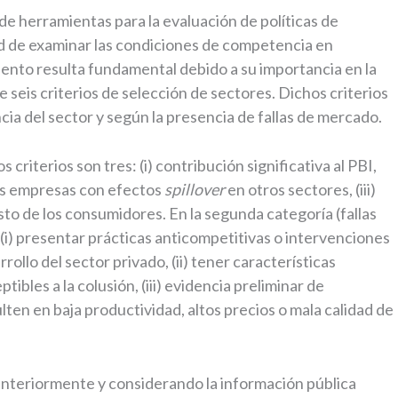
de herramientas para la evaluación de políticas de
d de examinar las condiciones de competencia en
nto resulta fundamental debido a su importancia en la
e seis criterios de selección de sectores. Dichos criterios
ncia del sector y según la presencia de fallas de mercado.
s criterios son tres: (i) contribución significativa al PBI,
las empresas con efectos
spillover
en otros sectores, (iii)
sto de los consumidores. En la segunda categoría (fallas
 (i) presentar prácticas anticompetitivas o intervenciones
llo del sector privado, (ii) tener características
les a la colusión, (iii) evidencia preliminar de
lten en baja productividad, altos precios o mala calidad de
nteriormente y considerando la información pública