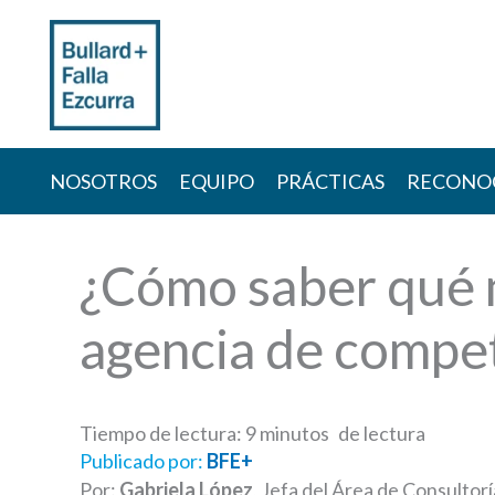
Skip
to
content
NOSOTROS
EQUIPO
PRÁCTICAS
RECONO
¿Cómo saber qué 
agencia de compe
Tiempo de lectura:
9
minutos
Publicado por:
BFE+
Por:
Gabriela López
, Jefa del Área de Consultor