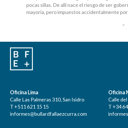
pocas sillas. De allí nace el riesgo de ser gobe
mayoría, pero impuestos accidentalmente por
Oficina Lima
Oficina
Calle Las Palmeras 310, San Isidro
Calle de
T +511 621 15 15
T +34 64
informes@bullardfallaezcurra.com
informes