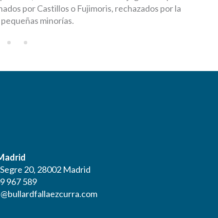
rnados por Castillos o Fujimoris, rechazados por la
 pequeñas minorías.
 Madrid
l Segre 20, 28002 Madrid
9 967 589
@bullardfallaezcurra.com