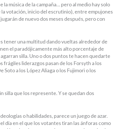
de la música de la campaña… pero al medio hay solo
 la votación, inicio del escrutinio), entre empujones
os jugarán de nuevo dos meses después, pero con
 es tener una multitud dando vueltas alrededor de
tienen el paradójicamente más alto porcentaje de
agarran silla. Uno o dos puntos te hacen quedarte
 frágiles liderazgos pasan de los Forsyth a los
 Soto a los López Aliaga o los Fujimori o los
n silla que los represente. Y se quedan dos
deologías o habilidades, parece un juego de azar.
l día en el que los votantes tiran las ánforas como