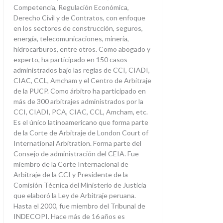
Competencia, Regulación Económica,
Derecho Civil y de Contratos, con enfoque
en los sectores de construcción, seguros,
energía, telecomunicaciones, minería,
hidrocarburos, entre otros. Como abogado y
experto, ha participado en 150 casos
administrados bajo las reglas de CCI, CIADI,
CIAC, CCL, Amcham y el Centro de Arbitraje
de la PUCP. Como árbitro ha participado en
más de 300 arbitrajes administrados por la
CCI, CIADI, PCA, CIAC, CCL, Amcham, etc.
Es el único latinoamericano que forma parte
de la Corte de Arbitraje de London Court of
International Arbitration. Forma parte del
Consejo de administración del CEIA. Fue
miembro de la Corte Internacional de
Arbitraje de la CCI y Presidente de la
Comisión Técnica del Ministerio de Justicia
que elaboró la Ley de Arbitraje peruana.
Hasta el 2000, fue miembro del Tribunal de
INDECOPI. Hace más de 16 años es