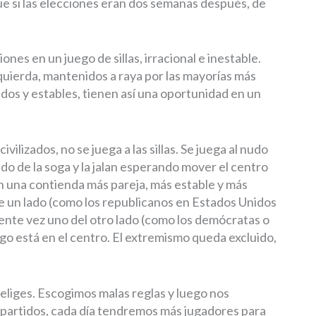
ue si las elecciones eran dos semanas después, de
ones en un juego de sillas, irracional e inestable.
quierda, mantenidos a raya por las mayorías más
idos y estables, tienen así una oportunidad en un
vilizados, no se juega a las sillas. Se juega al nudo
do de la soga y la jalan esperando mover el centro
en una contienda más pareja, más estable y más
de un lado (como los republicanos en Estados Unidos
iente vez uno del otro lado (como los demócratas o
uego está en el centro. El extremismo queda excluido,
 eliges. Escogimos malas reglas y luego nos
 partidos, cada día tendremos más jugadores para