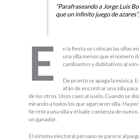
“Parafraseando a Jorge Luis Bor
que un infinito juego de azares”
E
n la fiesta se colocan las sillas
una silla menos que el número d
cambiantes y dubitativos al son 
De pronto se apaga la música. Es
afán de encontrar una silla par
de los otros. Unos caen al suelo. Cuando se di
mirando a todos los que agarraron silla. Ha per
Se retira una silla y el baile comienza de nuevo.
un ganador.
El sistema electoral peruano se parece al juego