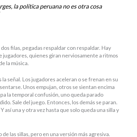
ges, la política peruana no es otra cosa
.
 en dos filas, pegadas respaldar con respaldar. Hay
e jugadores, quienes giran nerviosamente a ritmos
de la música.
 la señal. Los jugadores aceleran o se frenan en su
a sentarse. Unos empujan, otros se sientan encima
sipa la temporal confusión, uno queda parado
dido. Sale del juego. Entonces, los demás se paran.
 Y así una y otra vez hasta que solo queda una silla y
 de las sillas, pero en una versión más agresiva.