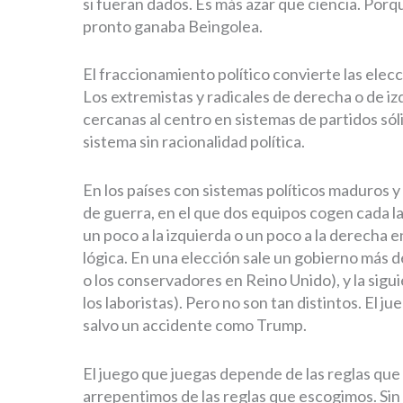
si fueran dados. Es más azar que ciencia. Porq
pronto ganaba Beingolea.
El fraccionamiento político convierte las elecci
Los extremistas y radicales de derecha o de iz
cercanas al centro en sistemas de partidos sól
sistema sin racionalidad política.
En los países con sistemas políticos maduros y ci
de guerra, en el que dos equipos cogen cada la
un poco a la izquierda o un poco a la derecha 
lógica. En una elección sale un gobierno más 
o los conservadores en Reino Unido), y la sigu
los laboristas). Pero no son tan distintos. El j
salvo un accidente como Trump.
El juego que juegas depende de las reglas que
arrepentimos de las reglas que escogimos. Sin