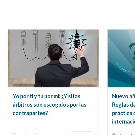
Yo por ti y tú por mi: ¿Y si los
Nuevo año
árbitros son escogidos por las
Reglas de
contrapartes?
práctica 
internaci