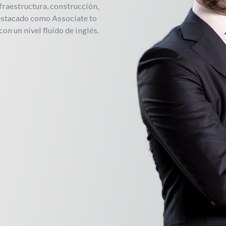
nfraestructura, construcción,
estacado como Associate to
 un nivel fluido de inglés.