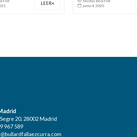
la Flor
Nicolás de la Flor
LEER+
2021
junio 4, 2020
 Madrid
l Segre 20, 28002 Madrid
9 967 589
@bullardfallaezcurra.com