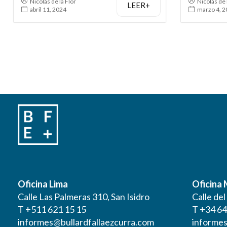
Nicolás de la Flor
Nicolás de 
LEER+
abril 11, 2024
marzo 4, 
Oficina Lima
Oficina
Calle Las Palmeras 310, San Isidro
Calle de
T +511 621 15 15
T +34 64
informes@bullardfallaezcurra.com
informes