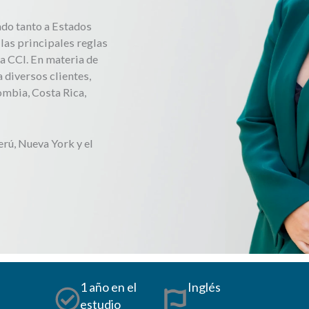
ado tanto a Estados
las principales reglas
a CCI. En materia de
 diversos clientes,
mbia, Costa Rica,
rú, Nueva York y el
1 año en el
Inglés
estudio