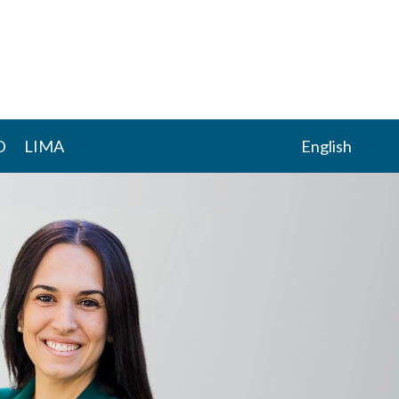
D
LIMA
English