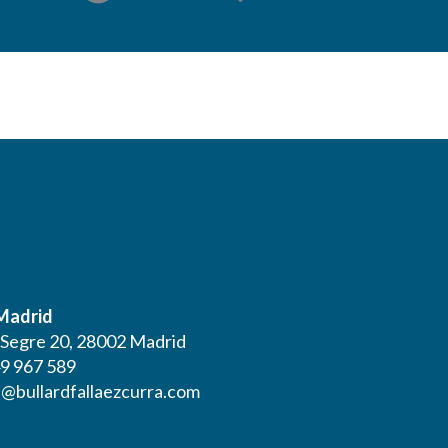
 Madrid
l Segre 20, 28002 Madrid
9 967 589
@bullardfallaezcurra.com