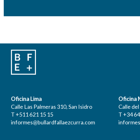
Oficina Lima
Oficina
Calle Las Palmeras 310, San Isidro
Calle de
T +511 621 15 15
T +34 64
informes@bullardfallaezcurra.com
informes