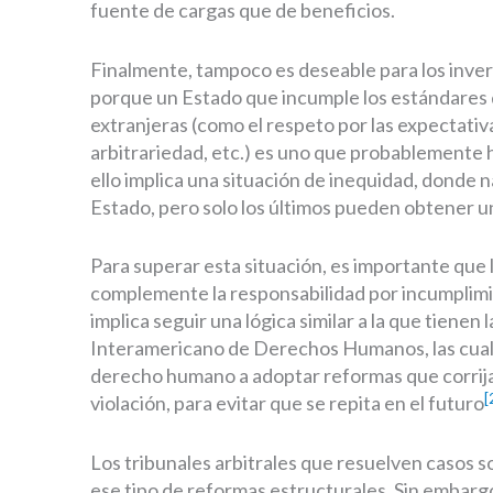
fuente de cargas que de beneficios.
Finalmente, tampoco es deseable para los invers
porque un Estado que incumple los estándares 
extranjeras (como el respeto por las expectativas
arbitrariedad, etc.) es uno que probablemente
ello implica una situación de inequidad, donde n
Estado, pero solo los últimos pueden obtener un
Para superar esta situación, es importante que 
complemente la responsabilidad por incumplimie
implica seguir una lógica similar a la que tienen
Interamericano de Derechos Humanos, las cuale
derecho humano a adoptar reformas que corrija
[
violación, para evitar que se repita en el futuro
Los tribunales arbitrales que resuelven casos 
ese tipo de reformas estructurales. Sin embarg