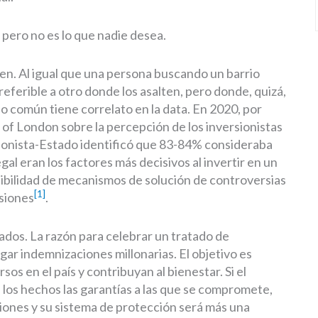
 pero no es lo que nadie desea.
eren. Al igual que una persona buscando un barrio
preferible a otro donde los asalten, pero donde, quizá,
o común tiene correlato en la data. En 2020, por
of London sobre la percepción de los inversionistas
sionista-Estado identificó que 83-84% consideraba
egal eran los factores más decisivos al invertir en un
nibilidad de mecanismos de solución de controversias
[1]
rsiones
.
ados. La razón para celebrar un tratado de
ar indemnizaciones millonarias. El objetivo es
os en el país y contribuyan al bienestar. Si el
los hechos las garantías a las que se compromete,
iones y su sistema de protección será más una