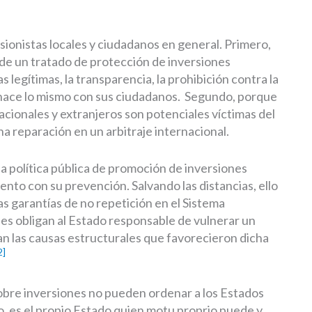
ionistas locales y ciudadanos en general. Primero,
de un tratado de protección de inversiones
 legítimas, la transparencia, la prohibición contra la
 hace lo mismo con sus ciudadanos. Segundo, porque
acionales y extranjeros son potenciales víctimas del
a reparación en un arbitraje internacional.
la política pública de promoción de inversiones
nto con su prevención. Salvando las distancias, ello
 las garantías de no repetición en el Sistema
s obligan al Estado responsable de vulnerar un
n las causas estructurales que favorecieron dicha
2]
sobre inversiones no pueden ordenar a los Estados
o, es el propio Estado quien motu proprio puede y