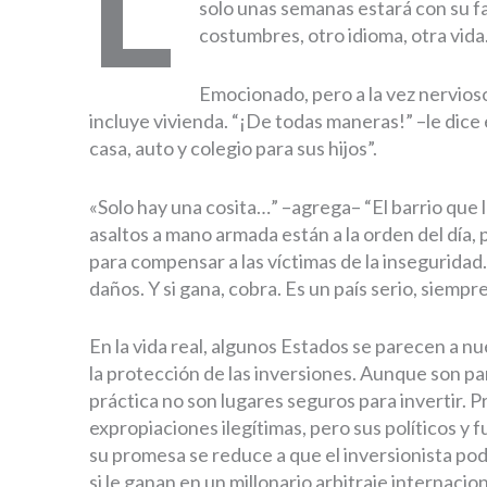
L
solo unas semanas estará con su fa
costumbres, otro idioma, otra vida
Emocionado, pero a la vez nervioso,
incluye vivienda. “¡De todas maneras!” –le dice 
casa, auto y colegio para sus hijos”.
«Solo hay una cosita…” –agrega– “El barrio que 
asaltos a mano armada están a la orden del día,
para compensar a las víctimas de la inseguridad.
daños. Y si gana, cobra. Es un país serio, siemp
En la vida real, algunos Estados se parecen a nu
la protección de las inversiones. Aunque son pa
práctica no son lugares seguros para invertir. P
expropiaciones ilegítimas, pero sus políticos y 
su promesa se reduce a que el inversionista pod
si le ganan en un millonario arbitraje internacion