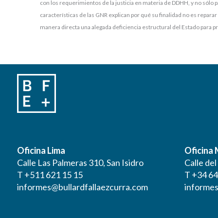
con los requerimientos de la justicia en materia de DDHH, y no sólo pa
características de las GNR explican por qué su finalidad no es reparar
manera directa una alegada deficiencia estructural del Estado para pr
Oficina Lima
Oficina
Calle Las Palmeras 310, San Isidro
Calle de
T +511 621 15 15
T +34 64
informes@bullardfallaezcurra.com
informes