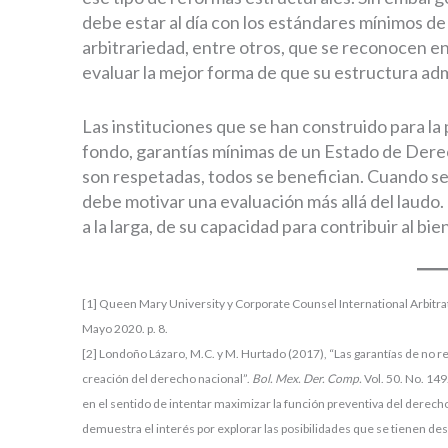
debe estar al día con los estándares mínimos de
arbitrariedad, entre otros, que se reconocen en l
evaluar la mejor forma de que su estructura admi
Las instituciones que se han construido para la 
fondo, garantías mínimas de un Estado de Dere
son respetadas, todos se benefician. Cuando se
debe motivar una evaluación más allá del laudo. D
a la larga, de su capacidad para contribuir al bie
[1]
Queen Mary University y Corporate Counsel International Arbitr
Mayo 2020. p. 8.
[2] Londoño Lázaro, M.C. y M. Hurtado (2017), “Las garantías de no rep
creación del derecho nacional”.
Bol. Mex. Der. Comp.
Vol. 50. No. 14
en el sentido de intentar maximizar la función preventiva del derecho
demuestra el interés por explorar las posibilidades que se tienen de