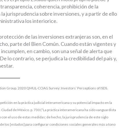
 transparencia, coherencia, prohibición de la
a jurisprudencia sobre inversiones, y a partir de ello
nistrativa los interiorice.
protección de las inversiones extranjeras son, en el
cho, parte del Bien Común. Cuando están vigentes y
 incumplen, en cambio, son una señal de alerta que
e lo contrario, se perjudica la credibilidad del país y,
nestar.
ation Group. 2020 QMUL-CCIAG Survey: Investors’ Perceptions of ISDS.
etición en la práctica judicial interamericana y su potencial impacto en la
9. Ciudad de México. p. 730 (“La práctica interamericana ha sido vanguardista
 con el uso de estas medidas; de hecho, la jurisprudencia de este siglo
sde los [estados] para configurar condiciones sociales generales más a tono