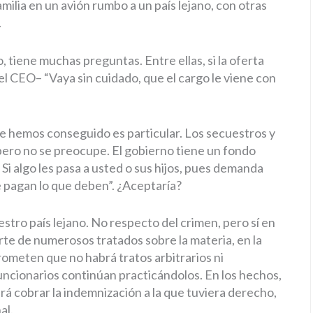
milia en un avión rumbo a un país lejano, con otras
.
 tiene muchas preguntas. Entre ellas, si la oferta
el CEO– “Vaya sin cuidado, que el cargo le viene con
le hemos conseguido es particular. Los secuestros y
 pero no se preocupe. El gobierno tiene un fondo
 Si algo les pasa a usted o sus hijos, pues demanda
re pagan lo que deben”. ¿Aceptaría?
estro país lejano. No respecto del crimen, pero sí en
rte de numerosos tratados sobre la materia, en la
rometen que no habrá tratos arbitrarios ni
funcionarios continúan practicándolos. En los hechos,
rá cobrar la indemnización a la que tuviera derecho,
al.