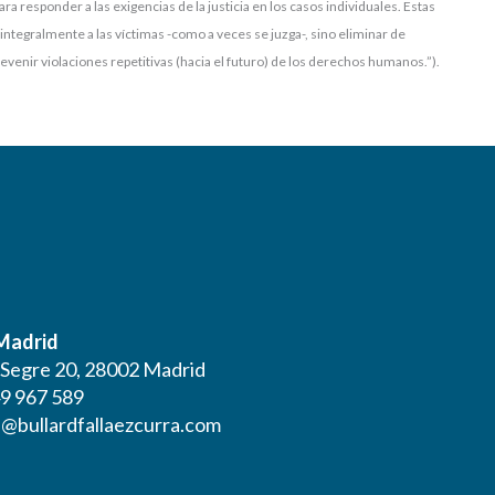
ra responder a las exigencias de la justicia en los casos individuales. Estas
 integralmente a las víctimas -como a veces se juzga-, sino eliminar de
evenir violaciones repetitivas (hacia el futuro) de los derechos humanos.”).
 Madrid
l Segre 20, 28002 Madrid
9 967 589
@bullardfallaezcurra.com