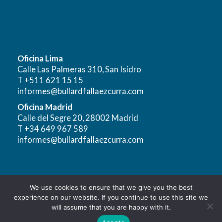
Oficina Lima
Calle Las Palmeras 310, San Isidro
T +511 621 15 15
informes@bullardfallaezcurra.com
Oficina Madrid
Calle del Segre 20, 28002 Madrid
T +34 649 967 589
informes@bullardfallaezcurra.com
We use cookies to ensure that we give you the best
Aviso Legal
|
Política de Privacidad para el Tratamiento y
experience on our website. If you continue to use this site we
Protección de Datos Personales
will assume that you are happy with it.
Copyright © 2026 - Bullard Falla Ezcurra