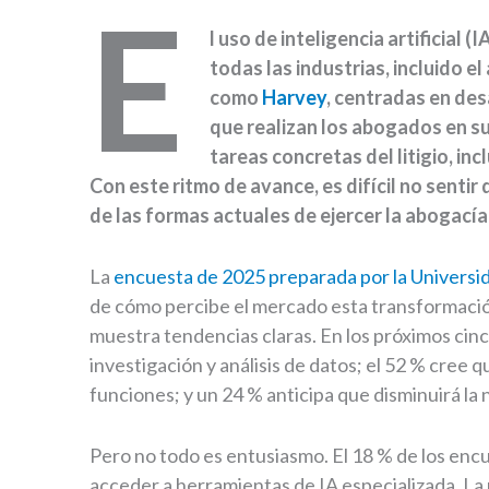
E
l uso de inteligencia artificial
todas las industrias, incluido e
como
Harvey
, centradas en des
que realizan los abogados en su
tareas concretas del litigio, inc
Con este ritmo de avance, es difícil no senti
de las formas actuales de ejercer la abogacía
La
encuesta de 2025 preparada por la Univers
de cómo percibe el mercado esta transformación
muestra tendencias claras. En los próximos cinc
investigación y análisis de datos; el 52 % cree 
funciones; y un 24 % anticipa que disminuirá la 
Pero no todo es entusiasmo. El 18 % de los enc
acceder a herramientas de IA especializada. L