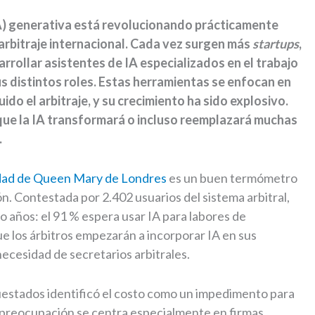
 (IA) generativa está revolucionando prácticamente
l arbitraje internacional. Cada vez surgen más
startups
,
arrollar asistentes de IA especializados en el trabajo
s distintos roles. Estas herramientas se enfocan en
luido el arbitraje, y su crecimiento ha sido explosivo.
r que la IA transformará o incluso reemplazará muchas
.
idad de Queen Mary de Londres
es un buen termómetro
. Contestada por 2.402 usuarios del sistema arbitral,
o años: el 91 % espera usar IA para labores de
que los árbitros empezarán a incorporar IA en sus
necesidad de secretarios arbitrales.
uestados identificó el costo como un impedimento para
a preocupación se centra especialmente en firmas