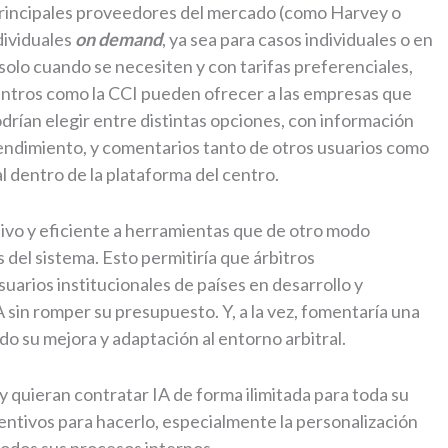
principales proveedores del mercado (como Harvey o
ndividuales
on demand
, ya sea para casos individuales o en
solo cuando se necesiten y con tarifas preferenciales,
entros como la CCI pueden ofrecer a las empresas que
odrían elegir entre distintas opciones, con información
endimiento, y comentarios tanto de otros usuarios como
l dentro de la plataforma del centro.
tivo y eficiente a herramientas que de otro modo
 del sistema. Esto permitiría que árbitros
uarios institucionales de países en desarrollo y
 sin romper su presupuesto. Y, a la vez, fomentaría una
o su mejora y adaptación al entorno arbitral.
y quieran contratar IA de forma ilimitada para toda su
entivos para hacerlo, especialmente la personalización
todos sus procesos internos.