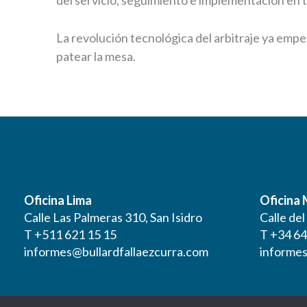
La revolución tecnológica del arbitraje ya empez
patear la mesa.
Oficina Lima
Oficina
Calle Las Palmeras 310, San Isidro
Calle de
T +511 621 15 15
T +34 64
informes@bullardfallaezcurra.com
informes