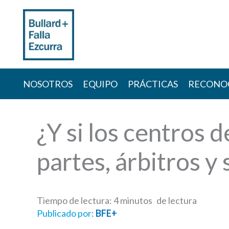
Skip
to
content
NOSOTROS
EQUIPO
PRÁCTICAS
RECONO
¿Y si los centros d
partes, árbitros y
Tiempo de lectura:
4
minutos
Publicado por:
BFE+