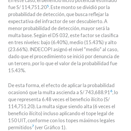
En este caso, el beneficio ilícito potencial estimado
5
fue S/ 114,751.20
. Este monto se dividió por la
probabilidad de detección, que busca reflejar la
expectativa del infractor de ser descubierto. A
menor probabilidad de detección, mayor será la
multa base. Según el DS 032, este factor se clasifica
en tres niveles: bajo (6.40%), medio (15.43%) y alto
(23.66%). INDECOPI asignó el nivel “medio” al caso,
dado que el procedimiento se inició por denuncia de
un tercero, por lo que el valor de la probabilidad fue
15.43%.
De esta forma, el efecto de aplicar la probabilidad
6
ocasionó que la multa ascienda a S/ 743,688.91
, lo
que representa 6.48 veces el beneficio ilícito (S/
114,751.20). La multa sigue siendo alta (6 veces el
beneficio ilícito) incluso aplicando el tope legal de
150 UIT, conforme con los topes máximos legales
7
permitidos
(ver Gráfico 1).