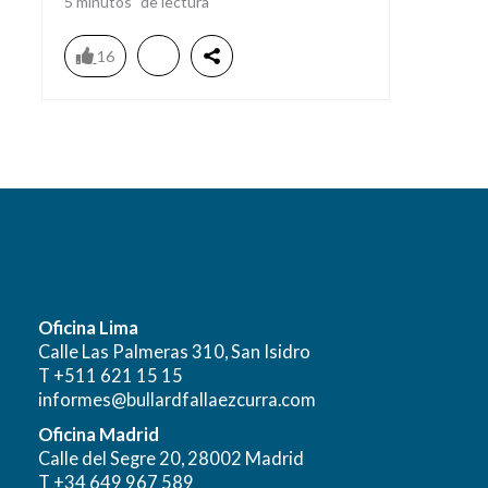
5
minutos
16
Oficina Lima
Calle Las Palmeras 310, San Isidro
T +511 621 15 15
informes@bullardfallaezcurra.com
Oficina Madrid
Calle del Segre 20, 28002 Madrid
T +34 649 967 589