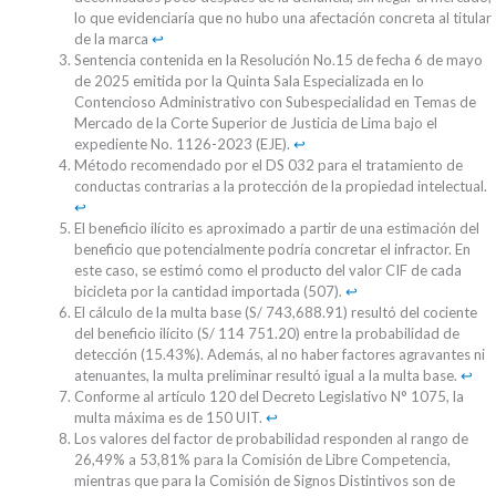
lo que evidenciaría que no hubo una afectación concreta al titular
de la marca
↩︎
Sentencia contenida en la Resolución No.15 de fecha 6 de mayo
de 2025 emitida por la Quinta Sala Especializada en lo
Contencioso Administrativo con Subespecialidad en Temas de
Mercado de la Corte Superior de Justicia de Lima bajo el
expediente No. 1126-2023 (EJE).
↩︎
Método recomendado por el DS 032 para el tratamiento de
conductas contrarias a la protección de la propiedad intelectual.
↩︎
El beneficio ilícito es aproximado a partir de una estimación del
beneficio que potencialmente podría concretar el infractor. En
este caso, se estimó como el producto del valor CIF de cada
bicicleta por la cantidad importada (507).
↩︎
El cálculo de la multa base (S/ 743,688.91) resultó del cociente
del beneficio ilícito (S/ 114 751.20) entre la probabilidad de
detección (15.43%). Además, al no haber factores agravantes ni
atenuantes, la multa preliminar resultó igual a la multa base.
↩︎
Conforme al artículo 120 del Decreto Legislativo N° 1075, la
multa máxima es de 150 UIT.
↩︎
Los valores del factor de probabilidad responden al rango de
26,49% a 53,81% para la Comisión de Libre Competencia,
mientras que para la Comisión de Signos Distintivos son de