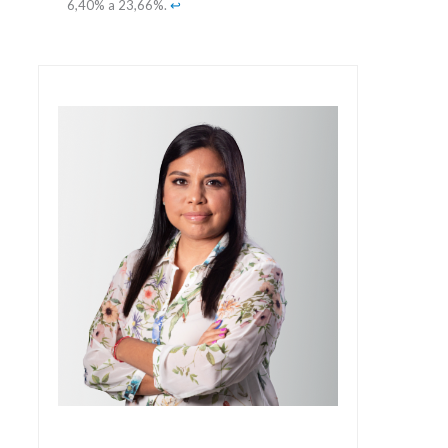
6,40% a 23,66%.
↩︎