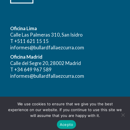
Oficina Lima
Calle Las Palmeras 310, San Isidro
T +511 621 15 15
informes@bullardfallaezcurra.com
Oficina Madrid
Calle del Segre 20, 28002 Madrid
T +34 649 967 589
informes@bullardfallaezcurra.com
We use cookies to ensure that we give you the best
Aviso Legal
|
Política de Privacidad para el Tratamiento y
experience on our website. If you continue to use this site we
Protección de Datos Personales
will assume that you are happy with it.
Copyright © 2026 - Bullard Falla Ezcurra
Acepto