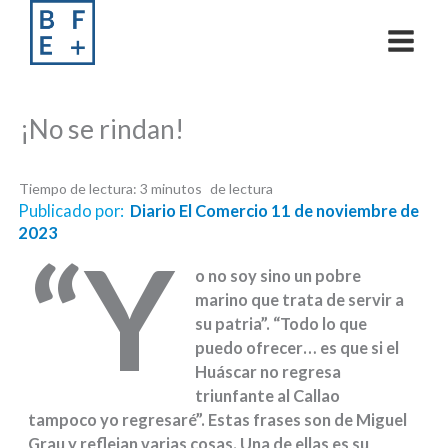
Skip
to
content
¡No se rindan!
Tiempo de lectura:
3
minutos
Publicado por:
Diario El Comercio 11 de noviembre de
2023
“Y
o no soy sino un pobre
marino que trata de servir a
su patria”. “Todo lo que
puedo ofrecer… es que si el
Huáscar no regresa
triunfante al Callao
tampoco yo regresaré”. Estas frases son de Miguel
Grau y reflejan varias cosas. Una de ellas es su