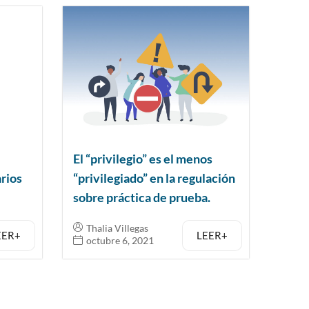
El “privilegio” es el menos
arios
“privilegiado” en la regulación
sobre práctica de prueba.
Thalia Villegas
EER+
LEER+
octubre 6, 2021