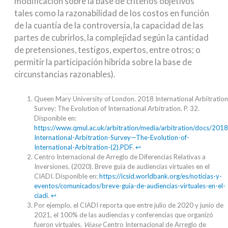
modificación sobre la base de criterios objetivos
tales como la razonabilidad de los costos en función
de la cuantía de la controversia, la capacidad de las
partes de cubrirlos, la complejidad según la cantidad
de pretensiones, testigos, expertos, entre otros; o
permitir la participación híbrida sobre la base de
circunstancias razonables).
Queen Mary University of London. 2018 International Arbitration
Survey: The Evolution of International Arbitration. P. 32.
Disponible en:
https://www.qmul.ac.uk/arbitration/media/arbitration/docs/2018
International-Arbitration-Survey—The-Evolution-of-
International-Arbitration-(2).PDF
.
↩︎
Centro Internacional de Arreglo de Diferencias Relativas a
Inversiones. (2020). Breve guía de audiencias virtuales en el
CIADI. Disponible en:
https://icsid.worldbank.org/es/noticias-y-
eventos/comunicados/breve-guia-de-audiencias-virtuales-en-el-
ciadi
.
↩︎
Por ejemplo, el CIADI reporta que entre julio de 2020 y junio de
2021, el 100% de las audiencias y conferencias que organizó
fueron virtuales.
Véase
Centro Internacional de Arreglo de