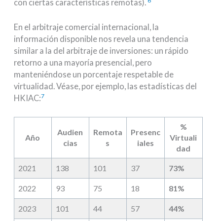
6
con ciertas características remotas).
En el arbitraje comercial internacional, la
información disponible nos revela una tendencia
similar a la del arbitraje de inversiones: un rápido
retorno a una mayoría presencial, pero
manteniéndose un porcentaje respetable de
virtualidad. Véase, por ejemplo, las estadísticas del
7
HKIAC:
%
Audien
Remota
Presenc
Año
Virtuali
cias
s
iales
dad
2021
138
101
37
73%
2022
93
75
18
81%
2023
101
44
57
44%