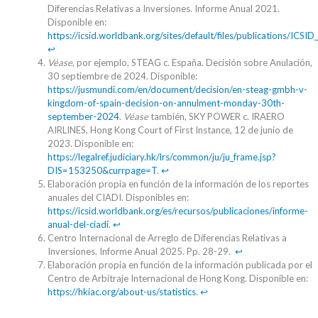
Diferencias Relativas a Inversiones. Informe Anual 2021.
Disponible en:
https://icsid.worldbank.org/sites/default/files/publications/IC
↩︎
Véase
, por ejemplo, STEAG c. España. Decisión sobre Anulación,
30 septiembre de 2024. Disponible:
https://jusmundi.com/en/document/decision/en-steag-gmbh-v-
kingdom-of-spain-decision-on-annulment-monday-30th-
september-2024
.
Véase
también, SKY POWER c. IRAERO
AIRLINES, Hong Kong Court of First Instance, 12 de junio de
2023. Disponible en:
https://legalref.judiciary.hk/lrs/common/ju/ju_frame.jsp?
DIS=153250&currpage=T
.
↩︎
Elaboración propia en función de la información de los reportes
anuales del CIADI. Disponibles en:
https://icsid.worldbank.org/es/recursos/publicaciones/informe-
anual-del-ciadi
.
↩︎
Centro Internacional de Arreglo de Diferencias Relativas a
Inversiones. Informe Anual 2025. Pp. 28-29.
↩︎
Elaboración propia en función de la información publicada por el
Centro de Arbitraje Internacional de Hong Kong. Disponible en:
https://hkiac.org/about-us/statistics
.
↩︎