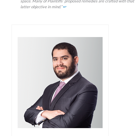
space. Many of Plaintiffs’ proposed remedies are crafted with that
latter objective in mind.”
↩︎