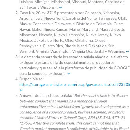
Luisiana, Michigan, Mississippi, Missouri, Montana, Carolina del
Sur, Texas y Wisconsin,
↩︎
Caso No. 20-cv-3715 presentado por Colorado, Nebraska,
Arizona, Iowa, Nueva York, Carolina del Norte, Tennessee, Utah,
Alaska, Connecticut, Delaware, el Distrito de Columbia, Guam,
Hawái, Idaho, Illinois, Kansas, Maine, Maryland, Massachusetts,
Minnesota, Nevada, Nuevo Hampshire, Nueva Jersey, Nuevo
México, Dakota del Norte, Ohio, Oklahoma, Oregón,
Pennsylvania, Puerto Rico, Rhode Island, Dakota del Sur,
Vermont, Virginia, Washington, Virginia Occidental y Wyoming.
↩︎
La demanda separada de los estados señala añade que el efecto
exclusorio estaría dirigido especialmente a proveedores
verticales y que se usó a la plataforma de publicidad de GOOGLE
para la conducta exclusoria.
↩︎
Disponible en:
https://storage.courtlistener.com/recap/gov.uscourts.dcd.2232
↩︎
A mayor detalle, el Juez señala: “
But the court’s task is to discern
between conduct that maintains a monopoly through
anticompetitive acts as distinct from “growth or development as a
consequence of a superior product, business acumen, or historic
accident.” United States v. Grinnell Corp., 384 U.S. 563, 570–71
(1966). After two complete trials, this court cannot find that
Google’s market dominance is sufficiently attributable to its illegal