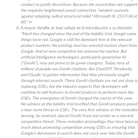
conduct to justify divestiture. Because the record does not support
the requisite heightened causal connection, “wisdom counsels
against adopting radical structural relief.” Microsoft III, 253 F.3d at
80”
.
↩︎
A mayor detalle, el Juez señala en la introducción a su decisión:
“Much has changed since the end of the liability trial, though some
things have not. Google is still the dominant firm in the relevant
product markets. No existing rival has wrested market share from
Google. And no new competitor has entered the market. But
artificial intelligence technologies, particularly generative AI
(“GenAI”), may yet prove to be game changers. Today, tens of
millions of people use GenAI chatbots, like ChatGPT, Perplexity,
and Claude, to gather information that they previously sought
through internet search. These GenAI chatbots are not yet close t
replacing GSEs, but the industry expects that developers will
continue to add features to GenAI products to perform more like
GSEs. The emergence of GenAI changed the course of this case.
No witness at the liability trial testified that GenAI products posed
a near-term threat to GSEs. The very first witness at the remedies
hearing, by contrast, placed GenAI front and center as a nascent
competitive threat. These remedies proceedings thus have been a
much about promoting competition among GSEs as ensuring that
Google’s dominance in search does not carry over into the GenAI