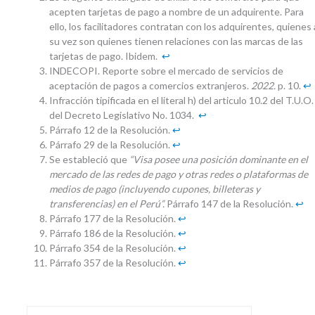
acepten tarjetas de pago a nombre de un adquirente. Para
ello, los facilitadores contratan con los adquirentes, quienes 
su vez son quienes tienen relaciones con las marcas de las
tarjetas de pago. Ibidem.
↩︎
INDECOPI. Reporte sobre el mercado de servicios de
aceptación de pagos a comercios extranjeros.
2022.
p. 10.
↩︎
Infracción tipificada en el literal h) del articulo 10.2 del T.U.O.
del Decreto Legislativo No. 1034.
↩︎
Párrafo 12 de la Resolución.
↩︎
Párrafo 29 de la Resolución.
↩︎
Se estableció que
“Visa posee una posición dominante en el
mercado de las redes de pago y otras redes o plataformas de
medios de pago (incluyendo cupones, billeteras y
transferencias) en el Perú”.
Párrafo 147 de la Resolución.
↩︎
Párrafo 177 de la Resolución.
↩︎
Párrafo 186 de la Resolución.
↩︎
Párrafo 354 de la Resolución.
↩︎
Párrafo 357 de la Resolución.
↩︎