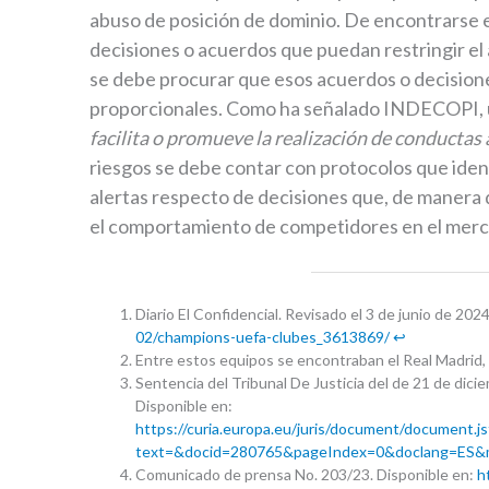
abuso de posición de dominio. De encontrarse e
decisiones o acuerdos que puedan restringir e
se debe procurar que esos acuerdos o decisione
proporcionales. Como ha señalado INDECOPI, 
facilita o promueve la realización de conductas
riesgos se debe contar con protocolos que iden
alertas respecto de decisiones que, de manera 
el comportamiento de competidores en el merc
Diario El Confidencial. Revisado el 3 de junio de 202
02/champions-uefa-clubes_3613869/
↩︎
Entre estos equipos se encontraban el Real Madrid, 
Sentencia del Tribunal De Justicia del de 21 de dici
Disponible en:
https://curia.europa.eu/juris/document/docume
text=&docid=280765&pageIndex=0&doclang=ES&m
Comunicado de prensa No. 203/23. Disponible en:
h