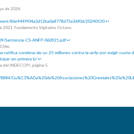
ayo de 2024.
ocument/86e944f904a3d12ba0a8778d75e36f0d/20240530
↩︎
 de 2021. Fundamento Vigésimo Octavo.
/09/Sentencia-CS-ANFP-060921.pdf
↩︎
Chile.
a-ratifica-condena-de-us-25-millones-contra-la-anfp-por-exigir-cuota-
icipar-en-primera-b/
↩︎
a del INDECOPI, página 5.
e/2078884/Gu%C3%ADa%20de%20Asociaciones%20Gremiales%20y%20Lib