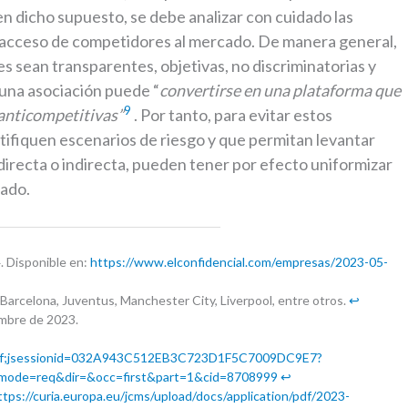
n dicho supuesto, se debe analizar con cuidado las
l acceso de competidores al mercado. De manera general,
s sean transparentes, objetivas, no discriminatorias y
una asociación puede “
convertirse en una plataforma que
9
 anticompetitivas”
. Por tanto, para evitar estos
tifiquen escenarios de riesgo y que permitan levantar
directa o indirecta, pueden tener por efecto uniformizar
ado.
4. Disponible en:
https://www.elconfidencial.com/empresas/2023-05-
Barcelona, Juventus, Manchester City, Liverpool, entre otros.
↩︎
embre de 2023.
nt.jsf;jsessionid=032A943C512EB3C723D1F5C7009DC9E7?
ode=req&dir=&occ=first&part=1&cid=8708999
↩︎
ttps://curia.europa.eu/jcms/upload/docs/application/pdf/2023-