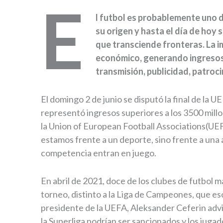
E
l futbol es probablemente uno 
su origen y hasta el día de hoy
que transciende fronteras. La i
económico, generando ingresos
transmisión, publicidad, patroci
El domingo 2 de junio se disputó la final de l
representó ingresos superiores a los 3500 mill
la Union of European Football Associations(UEFA
estamos frente a un deporte, sino frente a una a
competencia entran en juego.
En abril de 2021, doce de los clubes de futbol
torneo, distinto a la Liga de Campeones, que eso
presidente de la UEFA, Aleksander Ceferin advir
la Superliga podrían ser sancionados y los juga