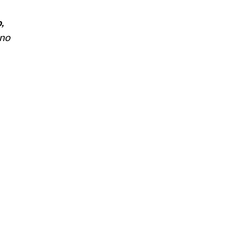
,
 no