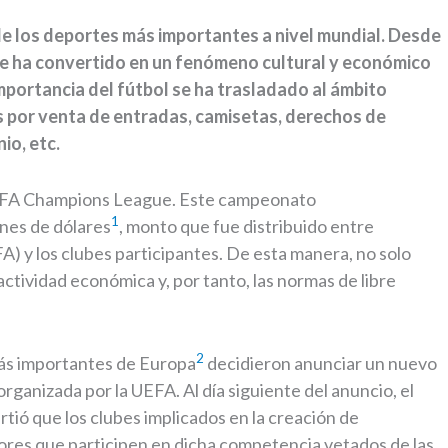
de los deportes más importantes a nivel mundial. Desde
 se ha convertido en un fenómeno cultural y económico
mportancia del fútbol se ha trasladado al ámbito
 por venta de entradas, camisetas, derechos de
nio, etc.
a UEFA Champions League. Este campeonato
1
ones de dólares
, monto que fue distribuido entre
) y los clubes participantes. De esta manera, no solo
ctividad económica y, por tanto, las normas de libre
2
 más importantes de Europa
decidieron anunciar un nuevo
rganizada por la UEFA. Al día siguiente del anuncio, el
tió que los clubes implicados en la creación de
dores que participen en dicha competencia vetados de las