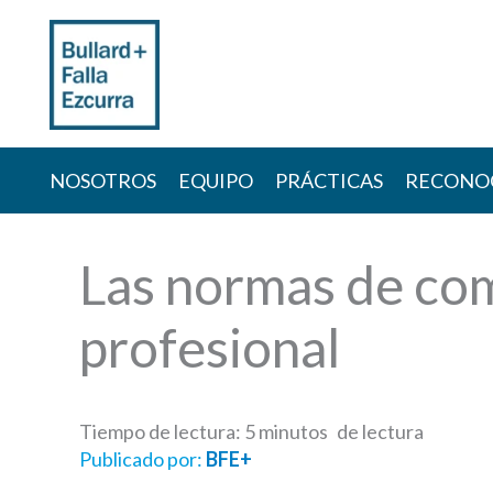
Skip
to
content
NOSOTROS
EQUIPO
PRÁCTICAS
RECONO
Las normas de comp
profesional
Tiempo de lectura:
5
minutos
Publicado por:
BFE+