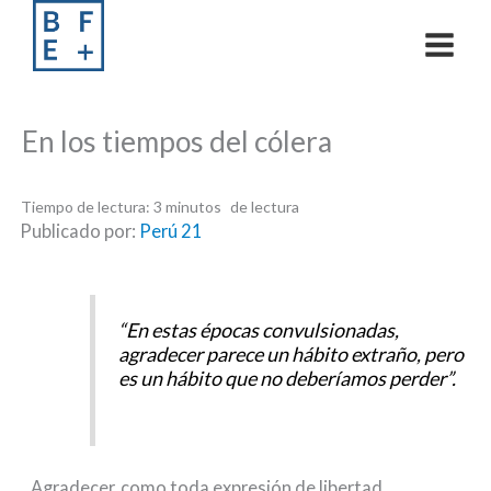
Skip
to
content
En los tiempos del cólera
Tiempo de lectura:
3
minutos
Publicado por:
Perú 21
“En estas épocas convulsionadas,
agradecer parece un hábito extraño, pero
es un hábito que no deberíamos perder”.
Agradecer, como toda expresión de libertad