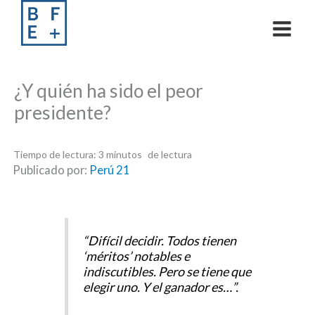
Skip
to
content
¿Y quién ha sido el peor
presidente?
Tiempo de lectura:
3
minutos
Publicado por:
Perú 21
“Difícil decidir. Todos tienen
‘méritos’ notables e
indiscutibles. Pero se tiene que
elegir uno. Y el ganador es…”.