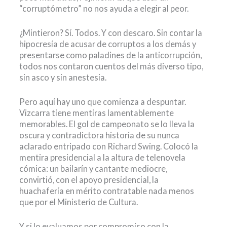
“corruptómetro” no nos ayuda a elegir al peor.
¿Mintieron? Sí. Todos. Y con descaro. Sin contar la
hipocresía de acusar de corruptos a los demás y
presentarse como paladines de la anticorrupción,
todos nos contaron cuentos del más diverso tipo,
sin asco y sin anestesia.
Pero aquí hay uno que comienza a despuntar.
Vizcarra tiene mentiras lamentablemente
memorables. El gol de campeonato se lo lleva la
oscura y contradictora historia de su nunca
aclarado entripado con Richard Swing. Colocó la
mentira presidencial a la altura de telenovela
cómica: un bailarín y cantante mediocre,
convirtió, con el apoyo presidencial, la
huachafería en mérito contratable nada menos
que por el Ministerio de Cultura.
Y si lo evaluamos por compromiso con la