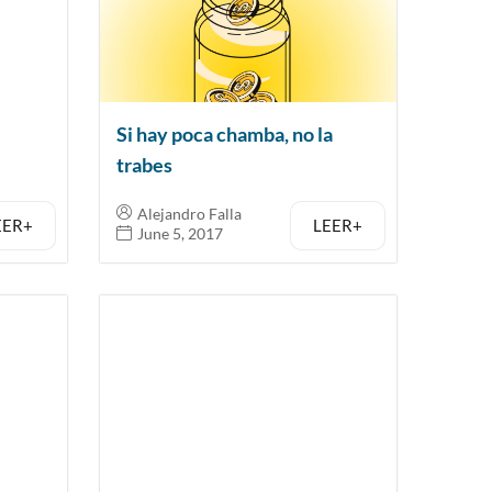
Si hay poca chamba, no la
trabes
Alejandro Falla
EER+
LEER+
June 5, 2017