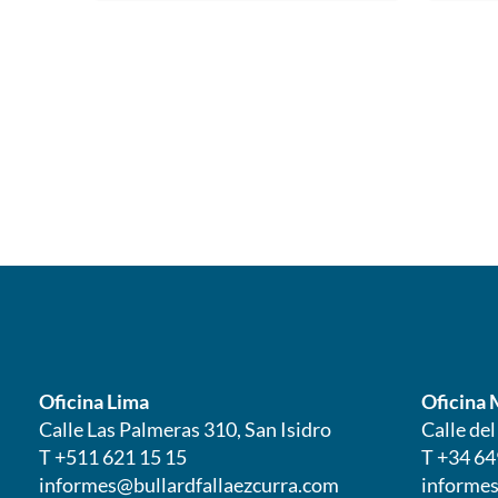
Oficina Lima
Oficina 
Calle Las Palmeras 310, San Isidro
Calle de
T +511 621 15 15
T +34 64
informes@bullardfallaezcurra.com
informes