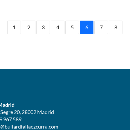
1
2
3
4
5
6
7
8
Madrid
l Segre 20, 28002 Madrid
9 967 589
@bullardfallaezcurra.com