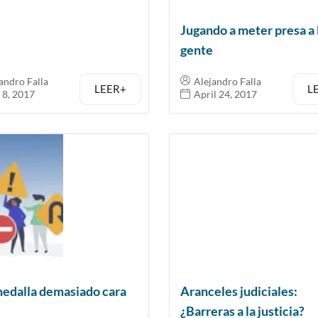
Jugando a meter presa a 
gente
andro Falla
Alejandro Falla
LEER+
L
 8, 2017
April 24, 2017
edalla demasiado cara
Aranceles judiciales:
¿Barreras a la justicia?