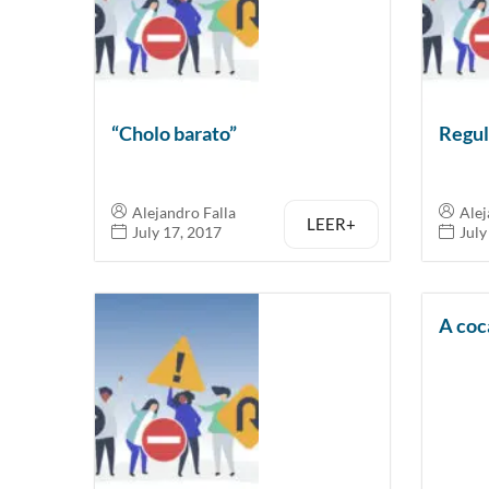
“Cholo barato”
Regul
Alejandro Falla
Alej
LEER+
July 17, 2017
July
A coc